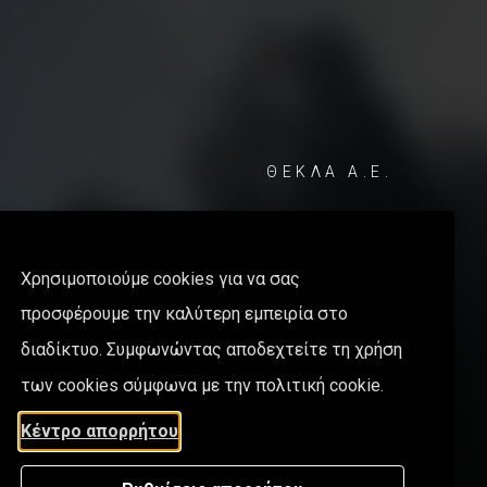
ΘΕΚΛΑ Α.Ε.
+30 211 411 84 24
+30 211 182 97 07
Χρησιμοποιούμε cookies για να σας
info@thekla.gr
προσφέρουμε την καλύτερη εμπειρία στο
Λεωφόρος Πεντέλης 37, Τ.Κ 15235, Βριλήσσια, Αθήνα
διαδίκτυο. Συμφωνώντας αποδεχτείτε τη χρήση
Κέντρο απορρήτου
των cookies σύμφωνα με την πολιτική cookie.
Κέντρο απορρήτου