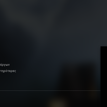
ν έργων
στηρότερες